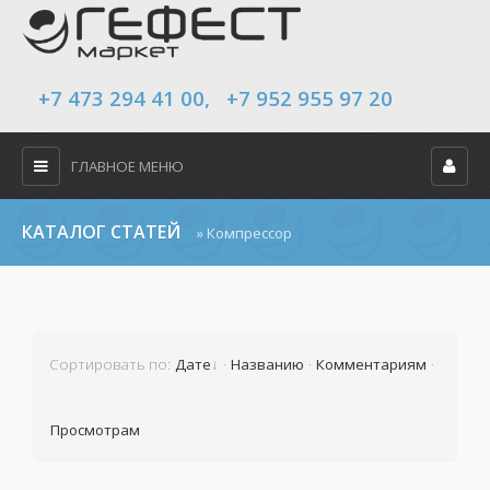
+7 473 294 41 00, +7 952 955 97 20
ГЛАВНОЕ МЕНЮ
КАТАЛОГ СТАТЕЙ
» Компрессор
Сортировать по
:
Дате
·
Названию
·
Комментариям
·
Просмотрам