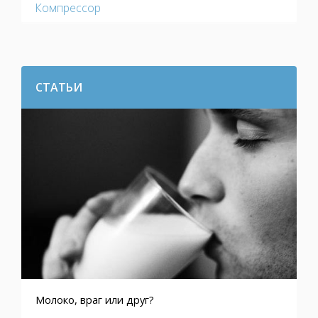
Компрессор
СТАТЬИ
Молоко, враг или друг?
Т
р