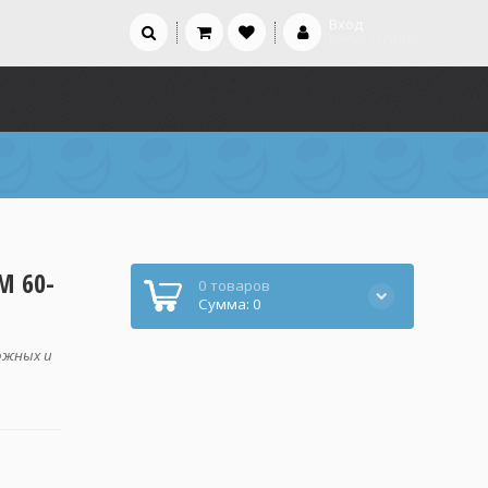
Вход
Регистрация
М 60-
0 товаров
Сумма: 0
ожных и