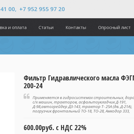
 41 00, +7 952 955 97 20
вка и оплата
Статьи
Контакты
Опросный лист
Фильтр Гидравлического масла ФЭГ
200-24
Применяется в гидросистемах строительных, дор
с/х машин, тракторов, асфальтоукладчик Д-191,
Д-98,автогрейдер ДЗ-143, трактор Т- 25А (дв. Д-21А),
погрузчик фронтальный ТО-18, ТО-28, Амкодор 333,
600.00руб.
с НДС 22%