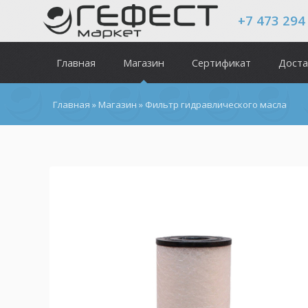
+7 473 294
Главная
Магазин
Сертификат
Доста
Главная
»
Магазин
»
Фильтр гидравлического масла