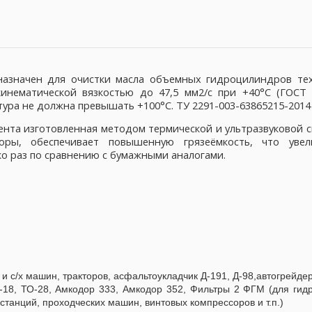
назначен для очистки масла объемных гидроцилиндров тех
кинематической вязкостью до 47,5 мм2/с при +40°С (ГОСТ
тура не должна превышать +100°С. ТУ 2291-003-63865215-2014
нта изготовленная методом термической и ультразвуковой с
ры, обеспечивает повышенную грязеёмкость, что увел
ко раз по сравнению с бумажными аналогами.
 с/х машин, тракторов, асфальтоукладчик Д-191, Д-98,автогрейдер
О-18, ТО-28, Амкодор 333, Амкодор 352, Фильтры 2 ФГМ (для гид
станций, проходческих машин, винтовых компрессоров и т.п.)