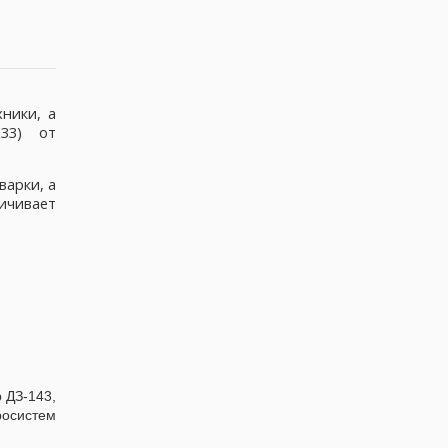
ники, а
 33) от
варки, а
ичивает
 ДЗ-143,
росистем